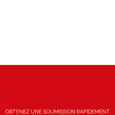
Nous nous occupons aussi des grands espaces.
Problème de pestes qui dérangent votre lieux de
production? On s’en occupe.
OBTENEZ UNE SOUMISSION RAPIDEMENT